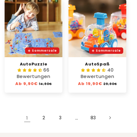
☀️ Sommersale
☀️ Sommersale
AutoPuzzle
AutoSpaß
66
40
Bewertungen
Bewertungen
Normaler
Ab 9,90€
Verkaufspreis
Normaler
Ab 19,90€
Verkaufspreis
14,90€
29,90€
Preis
Preis
1
2
3
…
83