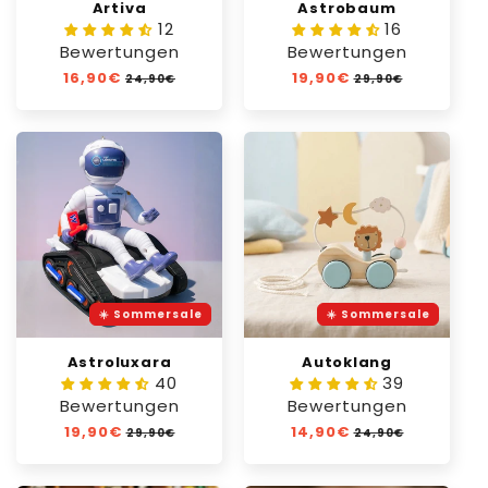
Artiva
Astrobaum
12
16
Bewertungen
Bewertungen
Normaler
16,90€
Verkaufspreis
Normaler
19,90€
Verkaufspreis
24,90€
29,90€
Preis
Preis
☀️ Sommersale
☀️ Sommersale
Astroluxara
Autoklang
40
39
Bewertungen
Bewertungen
Normaler
19,90€
Verkaufspreis
Normaler
14,90€
Verkaufspreis
29,90€
24,90€
Preis
Preis