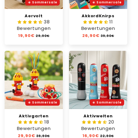
☀️ Sommersale
☀️ Sommersale
Aervolt
AkkordKnirps
38
11
Bewertungen
Bewertungen
Normaler
19,90€
Verkaufspreis
Normaler
26,90€
Verkaufspreis
29,90€
39,90€
Preis
Preis
☀️ Sommersale
☀️ Sommersale
Aktivgarten
Aktivwelten
18
20
Bewertungen
Bewertungen
Normaler
29,90€
Verkaufspreis
Normaler
16,90€
Verkaufspreis
39,90€
22,90€