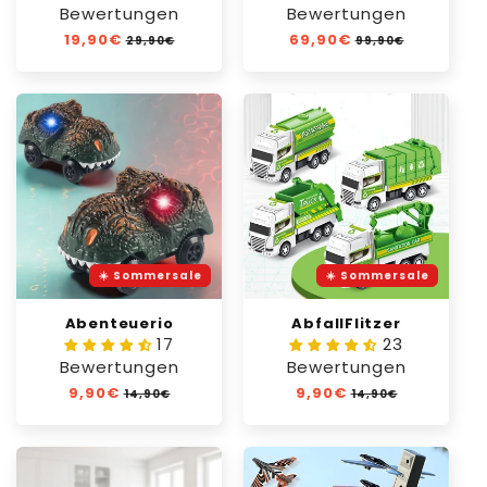
Bewertungen
Bewertungen
Normaler
19,90€
Verkaufspreis
Normaler
69,90€
Verkaufspreis
29,90€
99,90€
Preis
Preis
☀️ Sommersale
☀️ Sommersale
Abenteuerio
AbfallFlitzer
17
23
Bewertungen
Bewertungen
Normaler
9,90€
Verkaufspreis
Normaler
9,90€
Verkaufspreis
14,90€
14,90€
Preis
Preis