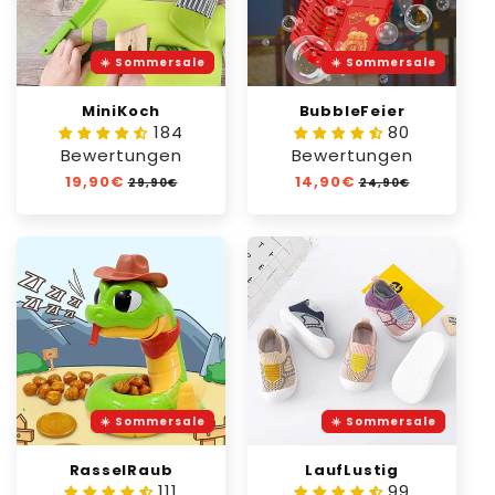
☀️ Sommersale
☀️ Sommersale
MiniKoch
BubbleFeier
184
80
Bewertungen
Bewertungen
Normaler
19,90€
Verkaufspreis
Normaler
14,90€
Verkaufspreis
29,90€
24,90€
Preis
Preis
☀️ Sommersale
☀️ Sommersale
RasselRaub
LaufLustig
111
99