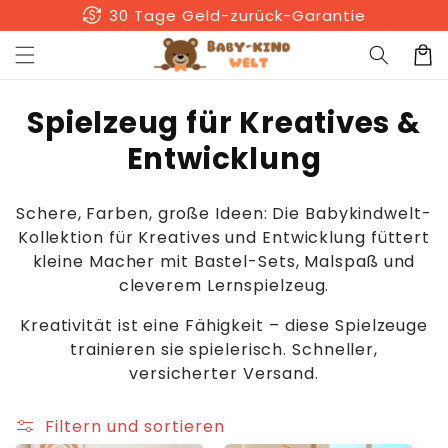
Direkt
currency_exchange
30 Tage Geld-zurück-Garantie
zum
Inhalt
Warenko
K
Spielzeug für Kreatives &
a
Entwicklung
t
Schere, Farben, große Ideen: Die Babykindwelt-
e
Kollektion für Kreatives und Entwicklung füttert
g
kleine Macher mit Bastel-Sets, Malspaß und
cleverem Lernspielzeug.
o
Kreativität ist eine Fähigkeit – diese Spielzeuge
r
trainieren sie spielerisch. Schneller,
i
versicherter Versand.
e
Filtern und sortieren
: