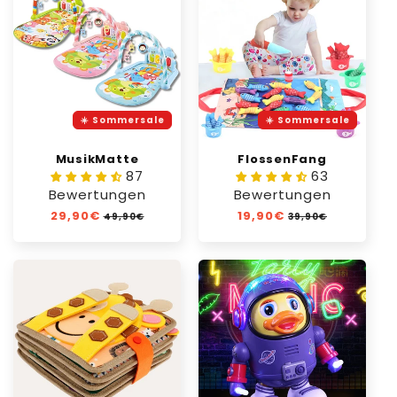
☀️ Sommersale
☀️ Sommersale
MusikMatte
FlossenFang
87
63
Bewertungen
Bewertungen
Normaler
29,90€
Verkaufspreis
Normaler
19,90€
Verkaufspreis
49,90€
39,90€
Preis
Preis