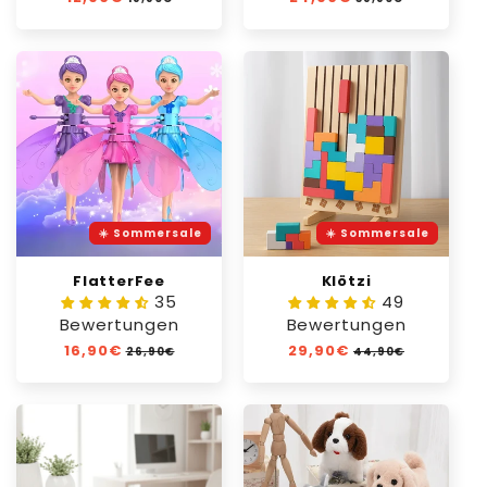
Preis
Preis
☀️ Sommersale
☀️ Sommersale
FlatterFee
Klötzi
35
49
Bewertungen
Bewertungen
Normaler
16,90€
Verkaufspreis
Normaler
29,90€
Verkaufspreis
26,90€
44,90€
Preis
Preis