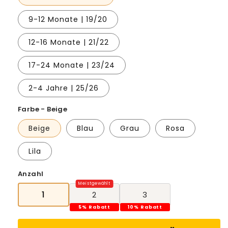
9-12 Monate | 19/20
12-16 Monate | 21/22
17-24 Monate | 23/24
2-4 Jahre | 25/26
Farbe - Beige
Beige
Blau
Grau
Rosa
Lila
Anzahl
1
2
3
5% Rabatt
10% Rabatt