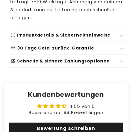
beträgt 7-10 Werktage. Abhängig von deinem
Standort kann die Lieferung auch schneller
erfolgen.
info
Produktdetails & Sicherheitshinweise
workspace_premium
30 Tage Geld-zurück-Garantie
Produktidentifikation:
payments
Schnelle & sichere Zahlungsoptionen
Serien-/Batchnummer: 9731355
Sicherheits- und Warnhinweise:
Geeignet für: 3-5+ Jahre
Kundenbewertungen
WARNUNG: ERSTICKUNGSGEFAHR - Kleine
Teile. Nicht für Kinder unter 3 Jahren.
4.55 von 5
Elternaufsicht ist jederzeit erforderlich,
Basierend auf 99 Bewertungen
wenn dieses Produkt verwendet wird.
Gebrauchsanweisung: Überprüfe das
Bewertung schreiben