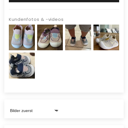
Produkt auf Schäden und stelle die
Nutzung ein, wenn Probleme auftreten.
Verwende es wie vorgesehen; modifiziere
Kundenfotos & -videos
keine Komponenten, um die Sicherheit zu
gewährleisten.
Material:
Hergestellt aus BPA-freiem Kunststoff
Sort by