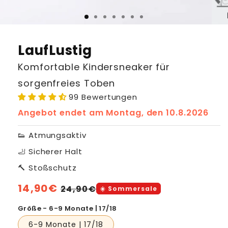
LaufLustig
Komfortable Kindersneaker für
sorgenfreies Toben
99 Bewertungen
Angebot endet am
Montag, den 10.8.2026
👟 Atmungsaktiv
🦶 Sicherer Halt
🔨 Stoßschutz
Normaler
14,90€
Verkaufspreis
24,90€
☀️ Sommersale
Preis
Größe - 6-9 Monate | 17/18
6-9 Monate | 17/18