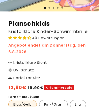
Planschkids
Kristallklare Kinder-Schwimmbrille
40 Bewertungen
Angebot endet am
Donnerstag, den
6.8.2026
👀 Kristallklare Sicht
🌞 UV-Schutz
🌊 Perfekter Sitz
Normaler
12,90€
Verkaufspreis
19,90€
☀️ Sommersale
Preis
Farbe - Blau/Gelb
Blau/Gelb
Pink/Grün
Lila