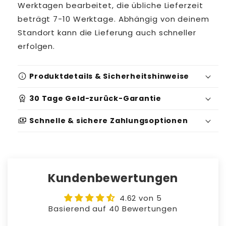
Werktagen bearbeitet, die übliche Lieferzeit
beträgt 7-10 Werktage. Abhängig von deinem
Standort kann die Lieferung auch schneller
erfolgen.
info
Produktdetails & Sicherheitshinweise
workspace_premium
30 Tage Geld-zurück-Garantie
Produktidentifikation:
payments
Schnelle & sichere Zahlungsoptionen
Serien-/Batchnummer: 3665973
Sicherheits- und Warnhinweise:
Geeignet für: 4-5+ Jahre
Kundenbewertungen
Gebrauchsanweisung: Überprüfe das
Produkt auf Schäden und stelle die
4.62 von 5
Nutzung ein, wenn Probleme auftreten.
Basierend auf 40 Bewertungen
Verwende es wie vorgesehen; ändere