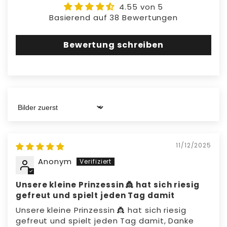
Produkt auf Schäden und stelle die
4.55 von 5
Nutzung ein, wenn Probleme auftreten.
Basierend auf 38 Bewertungen
Verwende es wie vorgesehen; ändere
keine Komponenten, um die Sicherheit zu
Bewertung schreiben
gewährleisten.
Material:
Hergestellt aus umweltfreundlichem
Sort by
ABS und Elektronik
11/12/2025
Anonym
Unsere kleine Prinzessin 👸 hat sich riesig
gefreut und spielt jeden Tag damit
Unsere kleine Prinzessin 👸 hat sich riesig
gefreut und spielt jeden Tag damit, Danke