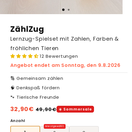
ZählZug
Lernzug-Spielset mit Zahlen, Farben &
fröhlichen Tieren
12 Bewertungen
Angebot endet am
Sonntag, den 9.8.2026
🔢 Gemeinsam zählen
🧠 Denkspaß fördern
🐾 Tierische Freunde
Normaler
32,90€
Verkaufspreis
49,90€
☀️ Sommersale
Preis
Anzahl