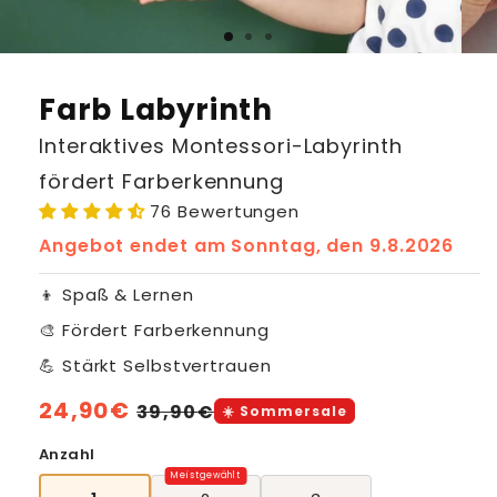
Farb Labyrinth
Interaktives Montessori-Labyrinth
fördert Farberkennung
76 Bewertungen
Angebot endet am
Sonntag, den 9.8.2026
👦 Spaß & Lernen
🎨 Fördert Farberkennung
💪 Stärkt Selbstvertrauen
Normaler
24,90€
Verkaufspreis
39,90€
☀️ Sommersale
Preis
Anzahl