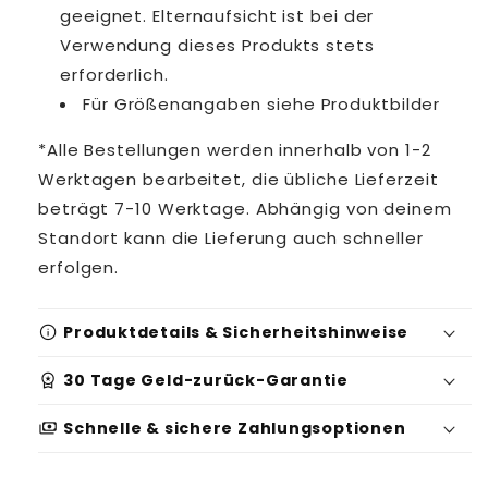
geeignet. Elternaufsicht ist bei der
Verwendung dieses Produkts stets
erforderlich.
Für Größenangaben siehe Produktbilder
*Alle Bestellungen werden innerhalb von 1-2
Werktagen bearbeitet, die übliche Lieferzeit
beträgt 7-10 Werktage. Abhängig von deinem
Standort kann die Lieferung auch schneller
erfolgen.
info
Produktdetails & Sicherheitshinweise
workspace_premium
30 Tage Geld-zurück-Garantie
Produktidentifikation:
payments
Schnelle & sichere Zahlungsoptionen
Serien-/Batchnummer: 2295046
Sicherheits- und Warnhinweise: