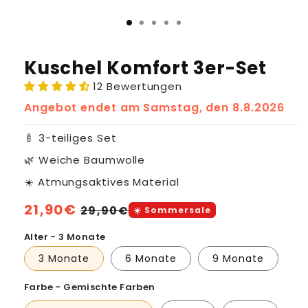
Kuschel Komfort 3er-Set
12 Bewertungen
Angebot endet am
Samstag, den 8.8.2026
🍼 3-teiliges Set
🌿 Weiche Baumwolle
☀️ Atmungsaktives Material
Normaler
21,90€
Verkaufspreis
29,90€
☀️ Sommersale
Preis
Alter - 3 Monate
3 Monate
6 Monate
9 Monate
Farbe - Gemischte Farben