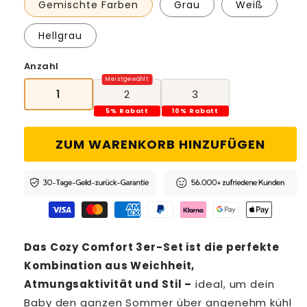
Gemischte Farben
Grau
Weiß
Hellgrau
Anzahl
1
2
3
5% Rabatt
10% Rabatt
ZUM WARENKORB HINZUFÜGEN
Das Cozy Comfort 3er-Set ist die perfekte
Kombination aus Weichheit,
Atmungsaktivität und Stil –
ideal, um dein
Baby den ganzen Sommer über angenehm kühl