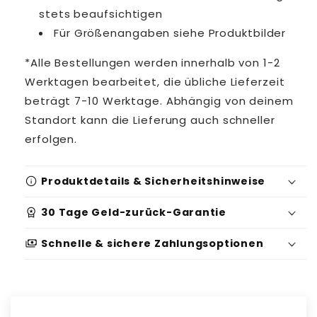
stets beaufsichtigen
Für Größenangaben siehe Produktbilder
*Alle Bestellungen werden innerhalb von 1-2
Werktagen bearbeitet, die übliche Lieferzeit
beträgt 7-10 Werktage. Abhängig von deinem
Standort kann die Lieferung auch schneller
erfolgen.
info
Produktdetails & Sicherheitshinweise
workspace_premium
30 Tage Geld-zurück-Garantie
Produktidentifikation:
payments
Schnelle & sichere Zahlungsoptionen
Serien-/Batchnummer: 5398801
Sicherheits- und Warnhinweise:
Geeignet für: 0-3 Jahre