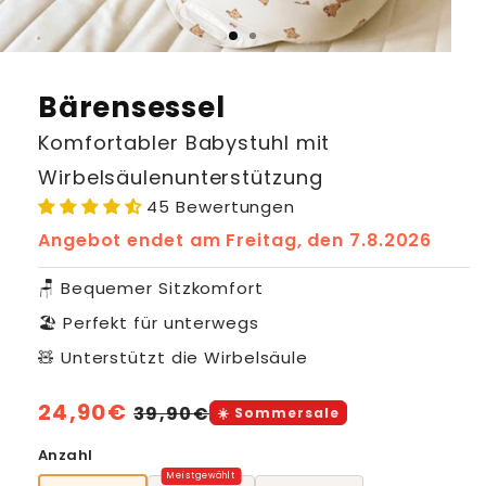
Bärensessel
Komfortabler Babystuhl mit
Wirbelsäulenunterstützung
45 Bewertungen
Angebot endet am
Freitag, den 7.8.2026
🪑 Bequemer Sitzkomfort
🏖️ Perfekt für unterwegs
🧸 Unterstützt die Wirbelsäule
Normaler
24,90€
Verkaufspreis
39,90€
☀️ Sommersale
Preis
Anzahl