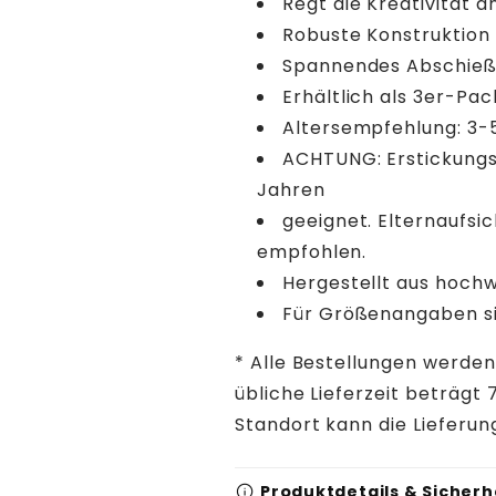
Regt die Kreativität a
Robuste Konstruktion
Spannendes Abschieße
Erhältlich als 3er-Pac
Altersempfehlung: 3-
ACHTUNG: Erstickungsge
Jahren
geeignet. Elternaufsi
empfohlen.
Hergestellt aus hoch
Für Größenangaben si
* Alle Bestellungen werden
übliche Lieferzeit beträg
Standort kann die Lieferun
info
Produktdetails & Sicherh