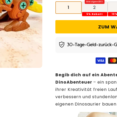
1
2
5% Rabatt
10
ZUM W
Begib dich auf ein Abent
DinoAbenteuer
– ein span
ihrer Kreativität freien La
verbessern und stundenlan
eigenen Dinosaurier bauen