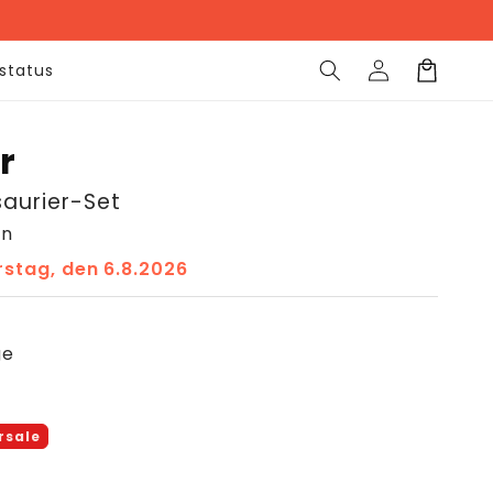
Einloggen
Warenkorb
lstatus
r
aurier-Set
en
stag, den 6.8.2026
ge
s
rsale