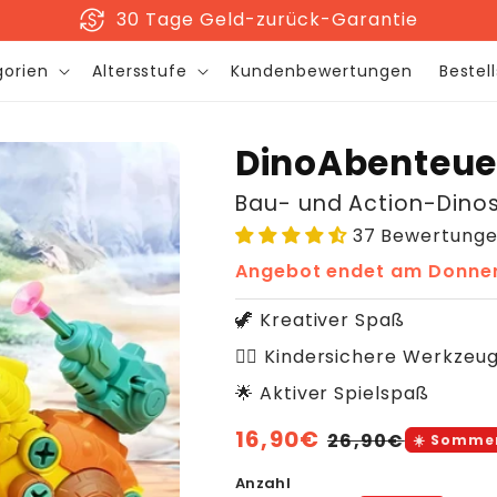
sentiment_satisfied
+56.000 zufriedene Kunden
gorien
Altersstufe
Kundenbewertungen
Bestel
DinoAbenteue
Bau- und Action-Dinos
37 Bewertung
Angebot endet am
Donner
🦖 Kreativer Spaß
👷‍♂️ Kindersichere Werkzeu
🌟 Aktiver Spielspaß
Normaler
16,90€
Verkaufsprei
26,90€
☀️ Somme
Preis
Anzahl