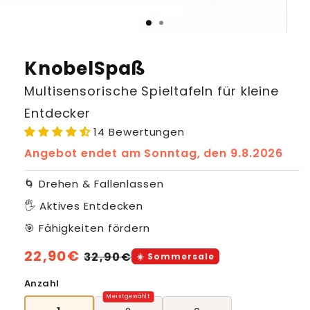
KnobelSpaß
Multisensorische Spieltafeln für kleine
Entdecker
14 Bewertungen
Angebot endet am
Sonntag, den 9.8.2026
🌀 Drehen & Fallenlassen
🖐️ Aktives Entdecken
🎯 Fähigkeiten fördern
Normaler
22,90€
Verkaufspreis
32,90€
☀️ Sommersale
Preis
Anzahl