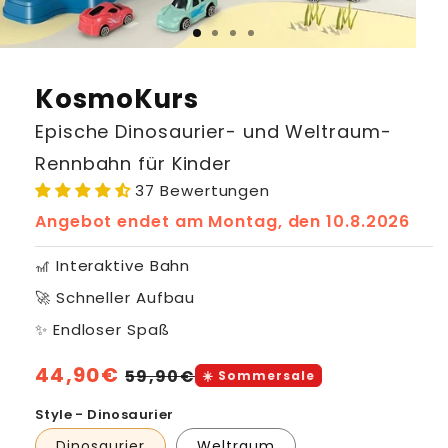
KosmoKurs
Epische Dinosaurier- und Weltraum-
Rennbahn für Kinder
37 Bewertungen
Angebot endet am
Montag, den 10.8.2026
🎢 Interaktive Bahn
🚀 Schneller Aufbau
✨ Endloser Spaß
Normaler
44,90€
Verkaufspreis
59,90€
☀️ Sommersale
Preis
Style - Dinosaurier
Dinosaurier
Weltraum