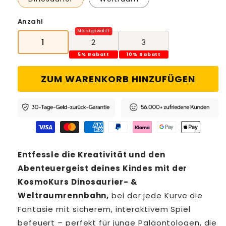
Anzahl
1
2
3
5% Rabatt
10% Rabatt
ZUM WARENKORB HINZUFÜGEN
Entfessle die Kreativität und den
Abenteuergeist deines Kindes mit der
KosmoKurs Dinosaurier- &
Weltraumrennbahn,
bei der jede Kurve die
Fantasie mit sicherem, interaktivem Spiel
befeuert – perfekt für junge Paläontologen, die