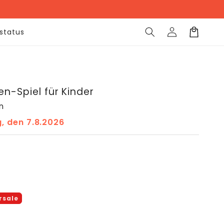
Einloggen
Warenkorb
lstatus
n-Spiel für Kinder
n
g, den 7.8.2026
s
rsale