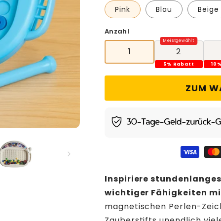
Pink
Blau
Beige
Anzahl
1
2
5% Rabatt
10
ZUM W
Inspiriere stundenlanges
wichtiger Fähigkeiten m
magnetischen Perlen-Zeiche
Zauberstifts unendlich viel