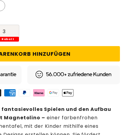
3
% Rabatt
ARENKORB HINZUFÜGEN
 fantasievolles Spielen und den Aufbau
it Magnetolino –
einer farbenfrohen
ntafel, mit der Kinder mithilfe eines
e Designs erstellen können. Sie fördert