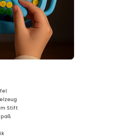
fel
ielzeug
m Stift
lspaß
ik