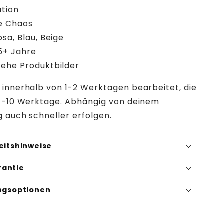
ation
e Chaos
sa, Blau, Beige
5+ Jahre
ehe Produktbilder
 innerhalb von 1-2 Werktagen bearbeitet, die
t 7-10 Werktage. Abhängig von deinem
g auch schneller erfolgen.
eitshinweise
rantie
ungsoptionen
er: 58052407
inweise: