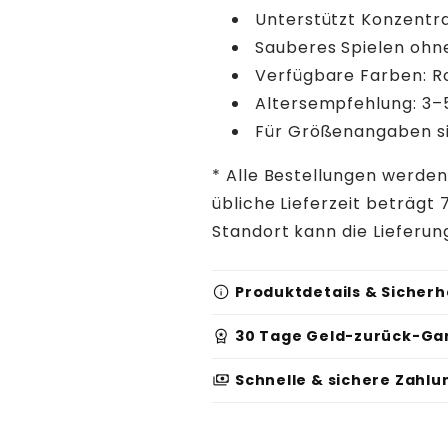
Unterstützt Konzentr
Sauberes Spielen ohn
Verfügbare Farben: Ro
Altersempfehlung: 3–
Für Größenangaben si
* Alle Bestellungen werden
übliche Lieferzeit beträg
Standort kann die Lieferun
info
Produktdetails & Sicherh
workspace_premium
30 Tage Geld-zurück-Ga
Produktidentifikation:
payments
Schnelle & sichere Zahl
Serien-/Batchnumm
Sicherheits- und Warnh