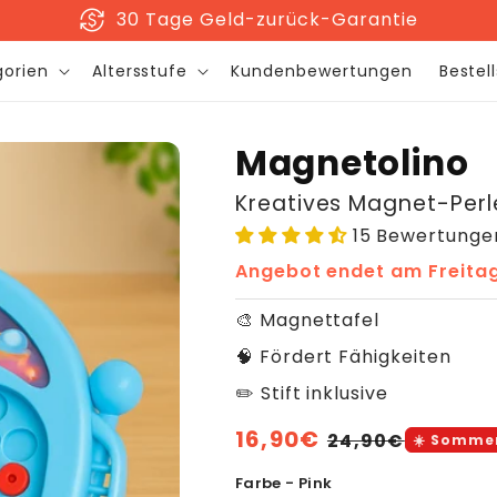
sentiment_satisfied
+56.000 zufriedene Kunden
gorien
Altersstufe
Kundenbewertungen
Bestel
Magnetolino
Kreatives Magnet-Perle
15 Bewertunge
Angebot endet am
Freita
🎨 Magnettafel
🧠 Fördert Fähigkeiten
✏️ Stift inklusive
Normaler
16,90€
Verkaufsprei
24,90€
☀️ Somme
Preis
Farbe - Pink