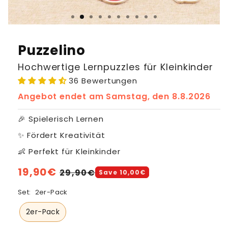
Puzzelino
Hochwertige Lernpuzzles für Kleinkinder
36 Bewertungen
Angebot endet am
Samstag, den 8.8.2026
🎉 Spielerisch Lernen
✨ Fördert Kreativität
👶 Perfekt für Kleinkinder
Normaler
19,90€
Verkaufspreis
29,90€
Save 10,00€
Preis
Set:
2er-Pack
2er-Pack