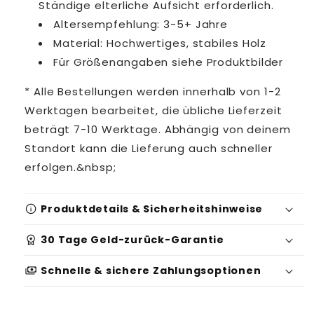
Ständige elterliche Aufsicht erforderlich.
Altersempfehlung: 3-5+ Jahre
Material: Hochwertiges, stabiles Holz
Für Größenangaben siehe Produktbilder
* Alle Bestellungen werden innerhalb von 1-2
Werktagen bearbeitet, die übliche Lieferzeit
beträgt 7-10 Werktage. Abhängig von deinem
Standort kann die Lieferung auch schneller
erfolgen.&nbsp;
info
Produktdetails & Sicherheitshinweise
workspace_premium
30 Tage Geld-zurück-Garantie
Produktidentifikation:
payments
Schnelle & sichere Zahlungsoptionen
Serien-/Batchnummer: 5689441
Sicherheits- und Warnhinweise: