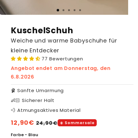
KuschelSchuh
Weiche und warme Babyschuhe für
kleine Entdecker
77 Bewertungen
Angebot endet am
Donnerstag, den
6.8.2026
🩰 Sanfte Umarmung
👶🏻 Sicherer Halt
💨 Atmungsaktives Material
Normaler
12,90€
Verkaufspreis
24,90€
☀️ Sommersale
Preis
Farbe - Blau