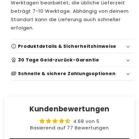
Werktagen bearbeitet, die übliche Lieferzeit
beträgt 7-10 Werktage. Abhängig von deinem
Standort kann die Lieferung auch schneller
erfolgen.
info
Produktdetails & Sicherheitshinweise
workspace_premium
30 Tage Geld-zurück-Garantie
Produktidentifikation:
payments
Schnelle & sichere Zahlungsoptionen
Serien-/Batchnummer: 1540612
Sicherheits- und Warnhinweise:
Geeignet für: 0-1 Jahre
Kundenbewertungen
Gebrauchsanweisung: Überprüfe das
Produkt auf Schäden und stelle die
4.68 von 5
Nutzung ein, wenn Probleme auftreten.
Basierend auf 77 Bewertungen
Verwende es wie vorgesehen; ändere