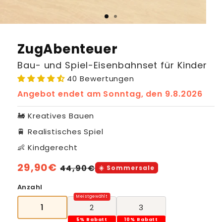
ZugAbenteuer
Bau- und Spiel-Eisenbahnset für Kinder
40 Bewertungen
Angebot endet am
Sonntag, den 9.8.2026
🚂 Kreatives Bauen
🚆 Realistisches Spiel
👶 Kindgerecht
Normaler
29,90€
Verkaufspreis
44,90€
☀️ Sommersale
Preis
Anzahl
1
2
3
5% Rabatt
10% Rabatt