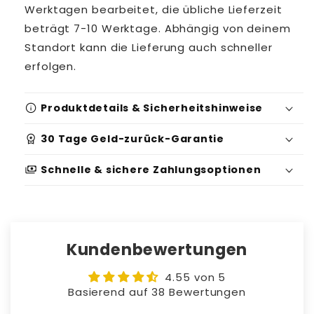
Werktagen bearbeitet, die übliche Lieferzeit
beträgt 7-10 Werktage. Abhängig von deinem
Standort kann die Lieferung auch schneller
erfolgen.
info
Produktdetails & Sicherheitshinweise
workspace_premium
30 Tage Geld-zurück-Garantie
Produktidentifikation:
payments
Schnelle & sichere Zahlungsoptionen
Serien-/Batchnummer: 86949783
Sicherheits- und Warnhinweise:
Geeignet für: 3-5+ Jahre
Kundenbewertungen
Warnung: ERSTICKUNGSGEFAHR - Kleine
Teile. Nicht für Kinder unter 3 Jahren.
4.55 von 5
Elternaufsicht ist jederzeit erforderlich,
Basierend auf 38 Bewertungen
wenn dieses Produkt verwendet wird.