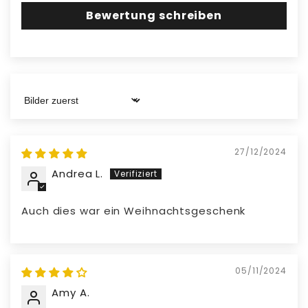
Gebrauchsanweisung: Überprüfe das
Bewertung schreiben
Produkt auf Schäden und stelle die
Nutzung ein, wenn Probleme auftreten.
Verwende es wie vorgesehen; ändere
keine Komponenten, um die Sicherheit zu
gewährleisten.
Sort by
Materialien:
27/12/2024
Hergestellt aus Filzmaterialien
Andrea L.
Auch dies war ein Weihnachtsgeschenk
05/11/2024
Amy A.