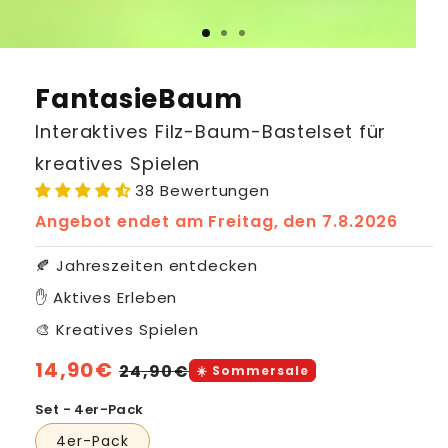
FantasieBaum
Interaktives Filz-Baum-Bastelset für
kreatives Spielen
38 Bewertungen
Angebot endet am
Freitag, den 7.8.2026
🍂 Jahreszeiten entdecken
✋ Aktives Erleben
🎨 Kreatives Spielen
Normaler
14,90€
Verkaufspreis
24,90€
☀️ Sommersale
Preis
Set - 4er-Pack
4er-Pack